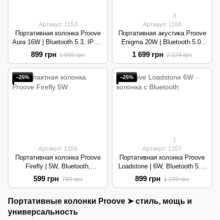
3
Артикул: 1153
Артикул: 1166
Портативная колонка Proove
Портативная акустика Proove
Aura 16W | Bluetooth 5.3, IPX4,
Enigma 20W | Bluetooth 5.0,
до 10 часов работы | Black
IPX4, аккумулятор 4500 мАч |
899 грн
1 699 грн
1 099 грн
2 124 грн
Black
−25%
−25%
1
Артикул: 1356
Артикул: 1357
Портативная колонка Proove
Портативная колонка Proove
Firefly | 5W, Bluetooth,
Loadstone | 6W, Bluetooth 5.3,
компактный дизайн | Black
IPX5, RGB | Black
599 грн
899 грн
799 грн
1 199 грн
Портативные колонки Proove ➤ стиль, мощь и
универсальность