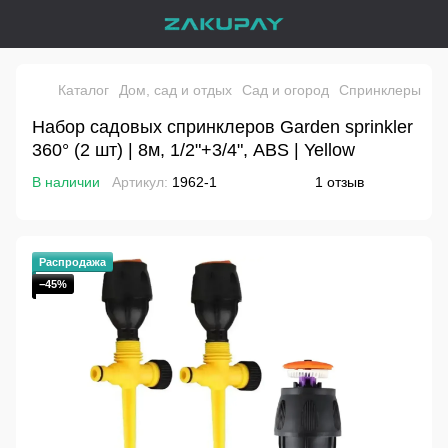
Каталог
Дом, сад и отдых
Сад и огород
Спринклеры
На
Набор садовых спринклеров Garden sprinkler
360° (2 шт) | 8м, 1/2"+3/4", ABS | Yellow
В наличии
Артикул:
1962-1
1 отзыв
Распродажа
−45%