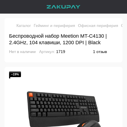
Каталог
Гейминг и периферия
Офисная периферия
Оф
Беспроводной набор Meetion MT-C4130 |
2.4GHz, 104 клавиши, 1200 DPI | Black
Нет в наличии
Артикул:
1719
1 отзыв
−19%