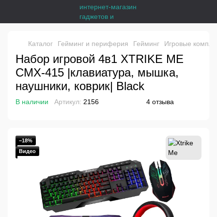
Каталог
Гейминг и периферия
Гейминг
Игровые компле
Набор игровой 4в1 XTRIKE ME
CMX-415 |клавиатура, мышка,
наушники, коврик| Black
В наличии
Артикул:
2156
4 отзыва
−18%
Видео