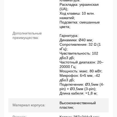
Раскладка: украинская
(UA);
Ход клавиш: 10 млн.
нажатий;
Подсветка: смешанные
цвета;
Дополнительные
Гарнитура:
преимущества:
Динамики: Ø40 мм;
Сопротивление: 32 Ω (1
кГц);
Чувствительность: 102
дБ±3 дБ;
Частотный диапазон: 20–
20000 Гц;
Мощность: макс. 80 мВт;
Микрофон: 6×5 мм, -42
дБ±3 дБ;
Подключение: Ø3,5мм (4-
pin) + Ø3,5мм (3-pin);
Длина кабеля: ≈1,8 м;
Высококачественный
Материал корпуса:
пластик;
Размер:
Коврик: 287×244×3 мм;