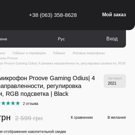
+38 (063) 358-8628
Мой заказ
Вход
зине
Рус
алог
Гейминг и периферия
Гейминг
Игровые микрофоны
оны Proove
н Proove Gaming Odius| 4 режима направленности, регулировка громкости, RGB
k
микрофон Proove Gaming Odius| 4
Артикул
2021
аправленности, регулировка
и, RGB подсветка | Black
2 отзыва
грн
2 599 грн
К сравнению
В желания
я отображения накопительной скидки