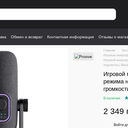
авка
Обмен и возврат
Контактная информация
Отзывы о мага
Главная
Кат
Игровые микроф
Игровой микрофо
подсветка | Blac
Игровой 
режима н
громкост
В наличии
2 349 
Войти
дл
%