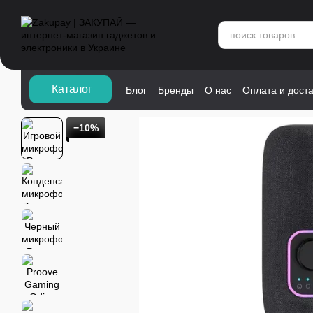
Перейти к основному контенту
Каталог">
Каталог
Блог
Бренды
О нас
Оплата и дост
−10%