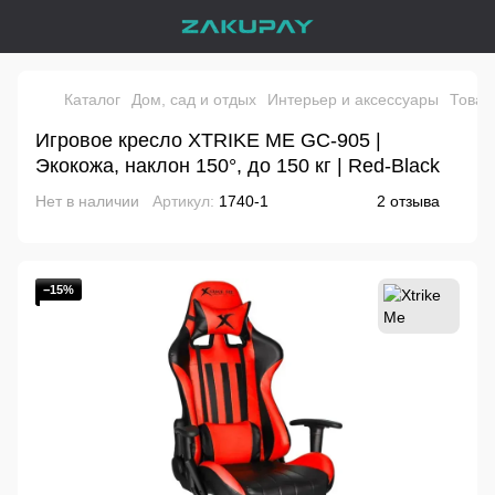
Каталог
Дом, сад и отдых
Интерьер и аксессуары
Товар
Игровое кресло XTRIKE ME GC-905 |
Экокожа, наклон 150°, до 150 кг | Red-Black
Нет в наличии
Артикул:
1740-1
2 отзыва
−15%