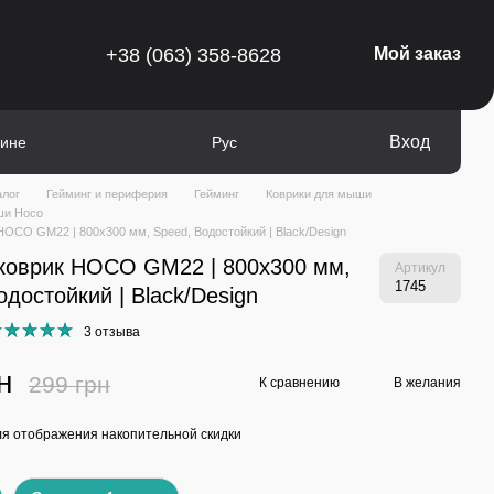
+38 (063) 358-8628
Мой заказ
Вход
зине
Рус
алог
Гейминг и периферия
Гейминг
Коврики для мыши
ши Hoco
HOCO GM22 | 800x300 мм, Speed, Водостойкий | Black/Design
коврик HOCO GM22 | 800x300 мм,
Артикул
1745
одостойкий | Black/Design
3 отзыва
н
299 грн
К сравнению
В желания
я отображения накопительной скидки