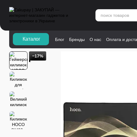
Перейти к основному контенту
Каталог">
Каталог
Блог
Бренды
О нас
Оплата и дост
−17%