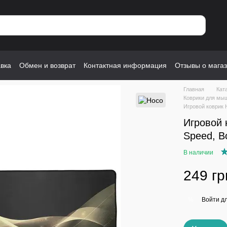
авка
Обмен и возврат
Контактная информация
Отзывы о мага
Главная
Кат
Коврики для мы
Игровой коврик 
Игровой 
Speed, В
В наличии
249 гр
Войти
дл
%