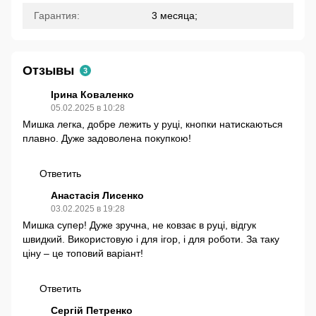
Гарантия:
3 месяца;
Отзывы
3
Ірина Коваленко
05.02.2025 в 10:28
Мишка легка, добре лежить у руці, кнопки натискаються
плавно. Дуже задоволена покупкою!
Ответить
Анастасія Лисенко
03.02.2025 в 19:28
Мишка супер! Дуже зручна, не ковзає в руці, відгук
швидкий. Використовую і для ігор, і для роботи. За таку
ціну – це топовий варіант!
Ответить
Сергій Петренко