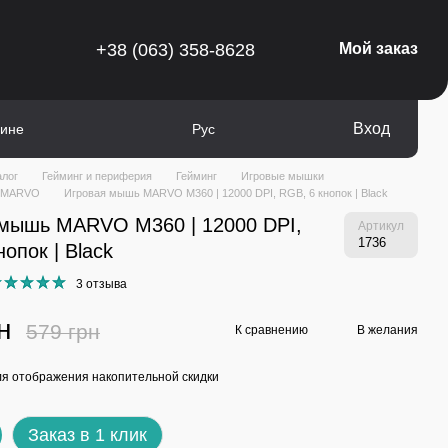
+38 (063) 358-8628
Мой заказ
Вход
зине
Рус
алог
Гейминг и периферия
Гейминг
Игровые мышки
и MARVO
Игровая мышь MARVO M360 | 12000 DPI, RGB, 6 кнопок | Black
 мышь MARVO M360 | 12000 DPI,
Артикул
1736
опок | Black
3 отзыва
н
579 грн
К сравнению
В желания
я отображения накопительной скидки
Заказ в 1 клик