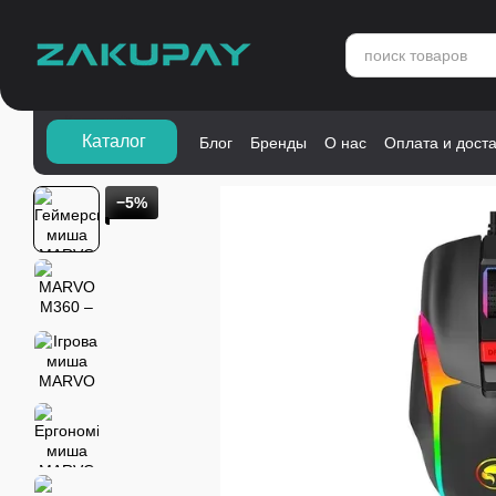
Перейти к основному контенту
Каталог">
Каталог
Блог
Бренды
О нас
Оплата и дост
−5%