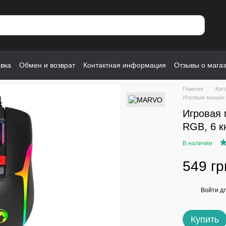
авка
Обмен и возврат
Контактная информация
Отзывы о мага
Главная
Кат
Игровые мышк
Игровая
RGB, 6 кн
В наличии
549 гр
Войти
дл
%
Купить