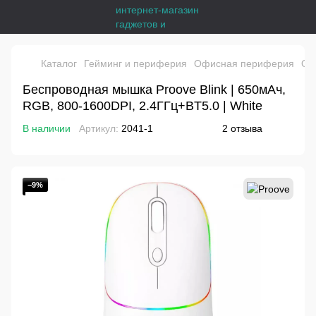
Каталог
Гейминг и периферия
Офисная периферия
Оф
Беспроводная мышка Proove Blink | 650мАч,
RGB, 800-1600DPI, 2.4ГГц+BT5.0 | White
В наличии
Артикул:
2041-1
2 отзыва
−9%